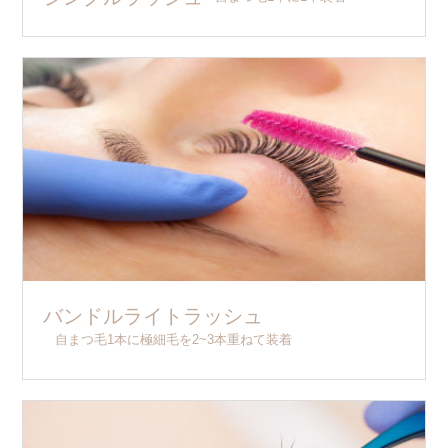
バンドルライトラッシュ
自まつ毛1本に極細毛を2~3本重ねて装着