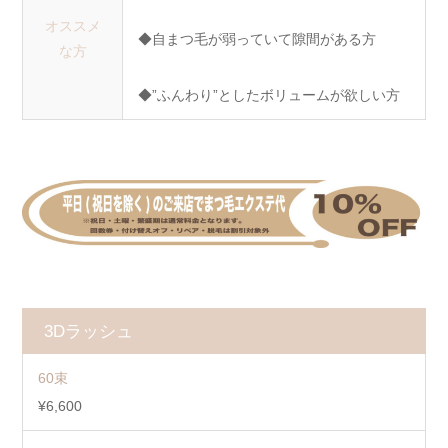
オススメ
◆自まつ毛が弱っていて隙間がある方
な方
◆”ふんわり”としたボリュームが欲しい方
3Dラッシュ
60束
¥6,600