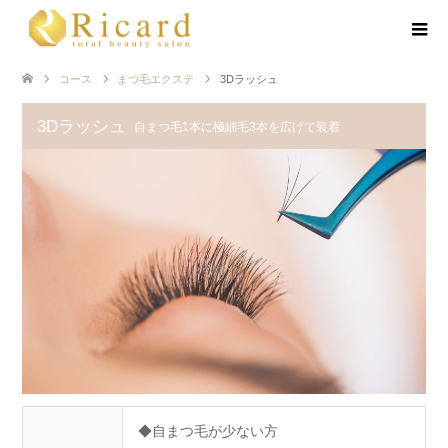
コース
まつ毛エクステ
3Dラッシュ
3Dラッシュ
自まつ毛1本に極細毛3本を広げて装着
◆自まつ毛が少ない方